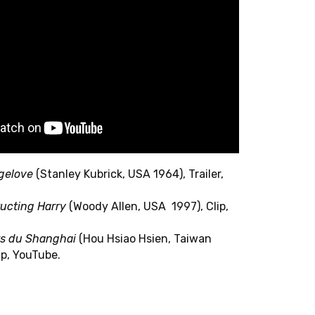
Laura Woods
E
R
T
E
D
O
K
T
O
R
A
N
D
_
I
N
N
E
Ronny Günl
Asja Makarevic
Marek Jancovic
Camilo Porras Sandoval
Martin Jehle
Luiza Carolina dos San
Halil Şoreş Karakoç
Lisa Stuckey
Fabian Kling
Jakob Villhauer
o
Marie Krämer
Sharon Zelnick
ngelove
(Stanley Kubrick, USA 1964), Trailer,
Leti Lusuardi Cavandoli
ucting Harry
(Woody Allen, USA 1997), Clip,
R
F
E
L
L
O
W
S
rs du Shanghai
(Hou Hsiao Hsien, Taiwan
Michelle Cho
John Mowitt
ip, YouTube.
Seán Cubitt
Pooja Rangan
Abigail De Kosnik
Masha Salazkina
Shane Denson
Rebecca Schneider