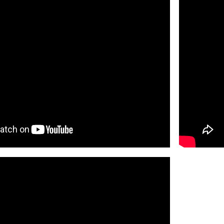
Jana Zündel
A
T
O
R
_
I
N
G
T
E
C
H
A
F
T
L
E
R
_
I
N
N
E
N
Rembert Hüser
Alexandra Schneider
Pavan Malreddy
Marc Siegel
Laliv Melamed
Wanda Strauven
Nikolaus Müller-Schöll
Yvonne Zimmermann
I
S
C
H
E
H
I
L
F
S
K
R
Ä
F
T
E
Annachiara Tedesco