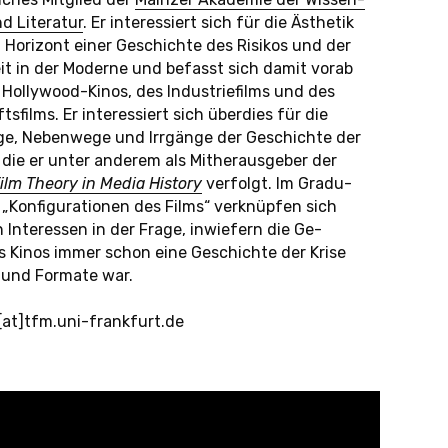
 Li­te­ra­tur
. Er in­ter­es­siert sich für die Äs­the­tik
Ho­ri­zont einer Ge­schich­te des Ri­si­kos und der
eit in der Mo­der­ne und be­fasst sich damit vorab
ol­ly­wood-Ki­nos, des In­dus­trie­films und des
ts­films. Er in­ter­es­siert sich über­dies für die
ge, Ne­ben­we­ge und Irr­gän­ge der Ge­schich­te der
, die er unter an­de­rem als Mit­her­aus­ge­ber der
ilm Theory in Media His­to­ry
ver­folgt. Im Gra­du­
eg „Kon­fi­gu­ra­tio­nen des Films“ ver­knüp­fen sich
In­ter­es­sen in der Frage, in­wie­fern die Ge­
s Kinos immer schon eine Ge­schich­te der Krise
und For­ma­te war.
chado
[at]tfm.​uni-​frankfurt.​de