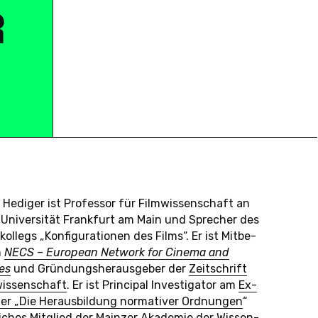
R
 Hedi­ger ist Pro­fes­sor für Film­wis­sen­schaft an
Uni­ver­si­tät Frank­furt am Main und Spre­cher des
­kol­legs „Kon­fi­gu­ra­tio­nen des Films“. Er ist Mit­be­
n
NECS – Eu­ro­pean Net­work for Cinema and
ies
und Grün­dungs­her­aus­ge­ber der
Zeit­schrift
wis­sen­schaft
. Er ist Prin­ci­pal In­ves­ti­ga­tor am
Ex­
­ter „Die Her­aus­bil­dung nor­ma­ti­ver Ord­nun­gen
“
i­ches Mit­glied der
Main­zer Aka­de­mie der Wis­sen­