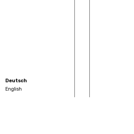
Ulrike Bergermann
Zach Blas
A
L
U
M
N
I
Ritika Kaushik
E
H
E
M
A
L
I
W
I
S
S
E
N
S
Deutsch
Bernd Herzogenrath
English
Angela Keppler