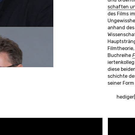
K
O
H
O
R
T
E
(
2
0
2
0
-
2
0
2
3
)
schaf­ten und
des Films im 
Un­ge­wiss­h
Sema Çakmak
Fadekemi Olawoye
anhand des H
Kerim Doğruel
Clara Podlesnigg
Wis­sen­schaf
Laura Laabs
Laura Teixeira
Haupt­s­trän­
Johanna Laub
Zeynep Tuna
Film­theo­rie
Buch­rei­he
F
N
D
_
I
N
N
E
N
ier­ten­kol­l
diese beiden 
O
H
O
R
T
E
(
2
0
1
7
-
2
0
2
0
)
schich­te de
seiner Form 
Andrea Polywka
Philipp Röding
Antoine Prévost-Balga
Guilherme da Silva Ma
hedi­ger
Rebecca Puchta
Alexander Stark
Marin Reljic
S