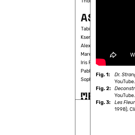
Thomas Paffrath
A
S
S
O
Z
I
I
Tabitha Adler
Kseniia Bespalova
Alex Chartrand
Maren Feller
Iris Fraueneder
Pablo Gonzalez Ramalh
Fig. 1:
Dr. Stra
Sophia Gräfe
YouTube.
Fig. 2:
Deconstr
M
E
R
C
A
T
O
YouTube.
Fig. 3:
Les Fleu
Añulika Agina
1998), Cl
Kaveh Askari
Marie-Aude Baronian
Caetlin Benson-Allott