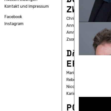
Z
W
E
I
T
E
Kontakt und Impressum
Facebook
Christian Alexius
Instagram
Anna Bell
Amrita Biswas
Zsombor Bobák
D
O
K
T
O
R
A
E
R
S
T
E
K
Marie Sophie Beckmann
Rebecca Boguska
Nicole Braida
Karin Fleck
P
O
S
T
D
O
C