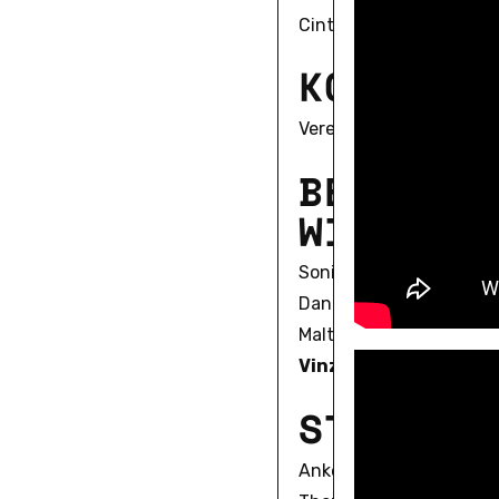
Cinta Pelejà
K
O
O
R
D
I
N
Verena Mund
B
E
T
E
I
L
I
W
I
S
S
E
N
S
Sonia Campanini
Daniel Fairfax
Malte Hagener
Vinzenz Hediger
S
T
U
D
E
N
T
Anke Gross