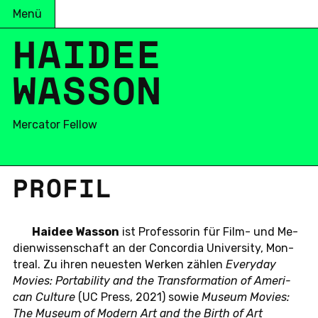
Menü
HAIDEE
WASSON
Mercator Fellow
PROFIL
Haidee Wasson
ist Pro­fes­so­rin für Film- und Me­
di­en­wis­sen­schaft an der Con­cor­dia Uni­ver­si­ty, Mon­
tre­al. Zu ihren neu­es­ten Werken zählen
Ever­y­day
Movies: Por­ta­bi­li­ty and the Trans­for­ma­ti­on of Ame­ri­
can Cul­tu­re
(UC Press, 2021) sowie
Museum Movies:
The Museum of Modern Art and the Birth of Art