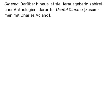
Cinema
. Dar­über hinaus ist sie Her­aus­ge­be­rin zahl­rei­
cher An­tho­lo­gi­en, dar­un­ter
Useful Cinema
(zu­sam­
men mit Charles Acland).