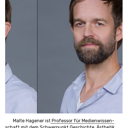
Malte Ha­ge­ner ist
Pro­fes­sor für Me­di­en­wis­sen­
schaft
mit dem Schwer­punkt Ge­schich­te, Äs­the­tik