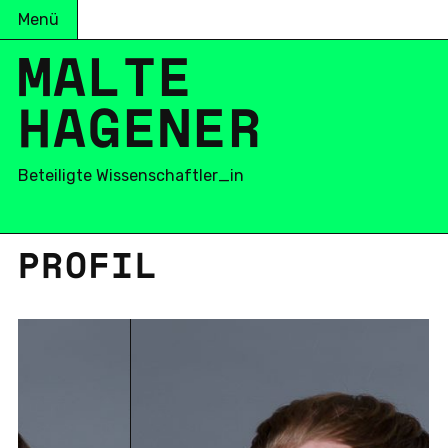
Menü
MALTE
HAGENER
Beteiligte Wissenschaftler_in
PROFIL