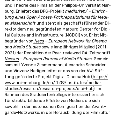
und Theo­rie des Films an der Phil­ipps-Uni­ver­si­tät Mar­
burg. Er leitet das DFG-Pro­jekt
media/rep/ – Ein­rich­
tung eines Open Ac­cess-Fach­re­po­si­to­ri­ums für Me­di­
en­wis­sen­schaft
und steht als ge­schäfts­füh­ren­der Di­
rek­tor dem neu ge­grün­de­ten Mar­burg Center for Di­gi­
tal Cul­tu­re and In­fra­struc­tu­re (MCDCI) vor. Er ist Mit­
be­grün­der von
Necs
– Eu­ro­pean Net­work for Cinema
and Media Stu­dies
sowie lang­jäh­ri­ges Mit­glied (2011-
2021) der Re­dak­ti­on der Peer-re­view­ed OA-Zeit­schrift
Necsus
– Eu­ro­pean Jour­nal of Media Stu­dies
. Ge­mein­
sam mit Yvonne Zim­mer­mann, Alex­an­dra Schnei­der
und Vin­zenz Hedi­ger leitet er das von der VW-Stif­
tung ge­för­der­te Pro­jekt Di­gi­tal Cinema Hub (
https://​
www.​uni-​marburg.​de/​en/​fb09/​institutes/​media-​
studies/​research/​research-​projects/​dici-​hub
). Im
Rahmen des Gra­du­ier­ten­kol­legs in­ter­es­siert er sich
für struk­tur­bil­den­de Ef­fek­te von Medien, die sich
sowohl in der his­to­ri­schen Kon­fi­gu­ra­ti­on der Avant­
gar­de-Netz­wer­ke, in der Her­aus­bil­dung der Film­kul­tur