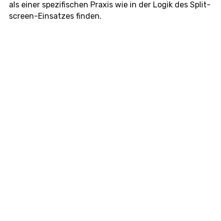
als einer spe­zi­fi­schen Praxis wie in der Logik des Split­
screen-Ein­sat­zes finden.