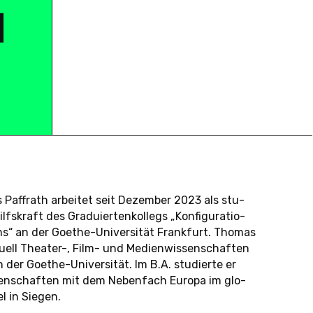
H
Paf­frath ar­bei­tet seit De­zem­ber 2023 als stu­
lfs­kraft des Gra­du­ier­ten­kol­legs „Kon­fi­gu­ra­tio­
s“ an der Goe­the-Uni­ver­si­tät Frank­furt. Thomas
tu­ell Thea­ter-, Film- und Me­di­en­wis­sen­schaf­ten
der Goe­the-Uni­ver­si­tät. Im B.A. stu­dier­te er
­sen­schaf­ten mit dem Ne­ben­fach Europa im glo­
l in Siegen.