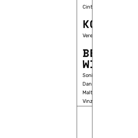
Cinta Pelejà
K
O
O
R
D
I
N
Verena Mund
B
E
T
E
I
L
I
W
I
S
S
E
N
S
Sonia Campanini
Daniel Fairfax
Malte Hagener
Vinzenz Hediger
S
T
U
D
E
N
T
Anke Gross