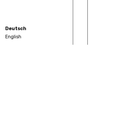
Thomas Paffrath
A
S
S
O
Z
I
I
Tabitha Adler
Deutsch
Kseniia Bespalova
English
Alex Chartrand
Maren Feller
Iris Fraueneder
Pablo Gonzalez Ramalh
Sophia Gräfe
M
E
R
C
A
T
O
Añulika Agina
Kaveh Askari
Marie-Aude Baronian
Caetlin Benson-Allott