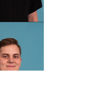
K
O
H
O
R
T
E
(
2
0
2
0
-
2
0
2
3
)
Sema Çakmak
Fadekemi Olawoye
Kerim Doğruel
Clara Podlesnigg
Laura Laabs
Laura Teixeira
Johanna Laub
Zeynep Tuna
N
D
_
I
N
N
E
N
O
H
O
R
T
E
(
2
0
1
7
-
2
0
2
0
)
Andrea Polywka
Philipp Röding
Antoine Prévost-Balga
Guilherme da Silva Ma
Rebecca Puchta
Alexander Stark
Marin Reljic
S