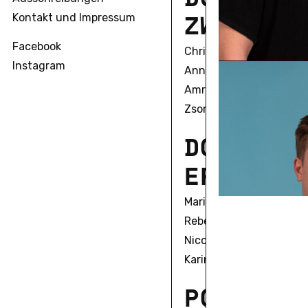
Z
W
E
I
T
E
Kontakt und Impressum
Facebook
Christian Alexius
Instagram
Anna Bell
Amrita Biswas
Zsombor Bobák
D
O
K
T
O
R
A
E
R
S
T
E
K
Marie Sophie Beckmann
Rebecca Boguska
Nicole Braida
Karin Fleck
P
O
S
T
D
O
C