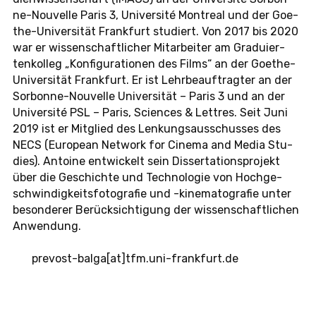
ne-Nou­vel­le Paris 3, Uni­ver­sité Mon­tre­al und der Goe­
the-Uni­ver­si­tät Frank­furt stu­diert. Von 2017 bis 2020
war er wis­sen­schaft­li­cher Mit­ar­bei­ter am Gra­du­ier­
ten­kol­leg „Kon­fi­gu­ra­tio­nen des Films“ an der Goe­the-
Uni­ver­si­tät Frank­furt. Er ist Lehr­be­auf­trag­ter an der
Sor­bon­ne-Nou­vel­le Uni­ver­si­tät – Paris 3 und an der
Uni­ver­sité PSL – Paris, Sci­en­ces & Lettres. Seit Juni
2019 ist er Mit­glied des Len­kungs­aus­schus­ses des
NECS (Eu­ro­pean Net­work for Cinema and Media Stu­
dies). An­toi­ne ent­wi­ckelt sein Dis­ser­ta­ti­ons­pro­jekt
über die Ge­schich­te und Tech­no­lo­gie von Hoch­ge­
schwin­dig­keits­fo­to­gra­fie und -ki­ne­ma­to­gra­fie unter
be­son­de­rer Be­rück­sich­ti­gung der wis­sen­schaft­li­chen
An­wen­dung.
pre­vost-bal­ga[at]tfm.​uni-​frankfurt.​de