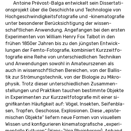
An­toi­ne Prévost-Bal­ga ent­wi­ckelt sein Dis­ser­ta­ti­
ons­pro­jekt über die Ge­schich­te und Tech­no­lo­gie von
Hoch­ge­schwin­dig­keits­fo­to­gra­fie und -ki­ne­ma­to­gra­fie
unter be­son­de­rer Be­rück­sich­ti­gung der wis­sen­
schaft­li­chen An­wen­dung. An­ge­fan­gen bei den ersten
Ex­pe­ri­men­ten von Wil­li­am Henry Fox Talbot in den
frühen 1850er Jahren bis zu den jüngs­ten Ent­wick­
lun­gen der Fem­to-Fo­to­gra­fie, kom­bi­niert Kurz­zeit­fo­
to­gra­fie eine Reihe von un­ter­schied­li­chen Tech­ni­ken
und An­wen­dun­gen sowohl in Ama­teur­sze­nen als
auch in wis­senschft­li­chen Be­rei­chen, von der Bal­lis­
tik
zur Strö­mungs­tech­nik, von der Bio­lo­gie zu Mi­kro­
phy­sik. Trotz dieser un­ter­schied­li­chen Zu­sam­men­
stel­lun­gen und Prak­ti­ken tau­chen be­stimm­te Ob­jek­te
in Ex­pe­ri­men­ten zur Kurz­zeit­fo­to­gra­fie mit einer si­
gni­fi­kan­ten Häu­fig­keit auf: Vögel, In­sek­ten, Sei­fen­bla­
sen, Trop­fen, Ge­schos­se, Ex­plo­sio­nen. Diese „epis­te­
mi­schen Ob­jek­te“ lie­fern neue Formen von vi­su­el­lem
Wissen und kon­fi­gu­rie­ren ki­ne­ma­to­gra­fi­sche „ex­pe­ri­
men­tel­le Kul­tu­ren“ (Hans-Jörg Rhein­ber­ger). Anhand