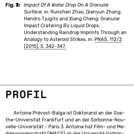
Fig. 2:
Fig. 3:
Impact Of A Water Drop On A Granular
Surface,
in: Runchen Zhao, Qianyun Zhang,
Hendro Tjugito and Xiang Cheng: Granular
Impact Cratering By Liquid Drops:
Understanding Raindrop Imprints Through an
Analogy to Asteroid Strikes, in:
PNAS, 112/2
(2015), S. 342-347.
PROFIL
An­toi­ne Prévost-Bal­ga ist Dok­to­rand an der Goe­
the-Uni­ver­si­tät Frank­furt und an der Sor­bon­ne-Nou­
vel­le-Uni­ver­si­tät – Paris 3. An­toi­ne hat Film- und Me­
di­en­wis­sen­schaft (IMACS) an der Uni­ver­sité Sor­bon­