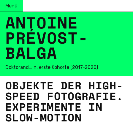
Menü
ANTOINE
PRÉVOST-
BALGA
Doktorand_In, erste Kohorte (2017-2020)
OB­JEK­TE DER HIGH-
SPEED FO­TO­GRA­FIE.
EX­PE­RI­MEN­TE IN
SLOW-MO­TI­ON