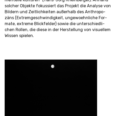
sol­cher Ob­jek­te fo­kus­siert das Pro­jekt die Ana­ly­se von
Bil­dern und Zeit­lich­kei­ten au­ßer­halb des An­thro­po­
zäns (Ex­trem­ge­schwin­dig­keit, un­ge­wo­ehn­li­che For­
ma­te, ex­tre­me Blick­fel­der) sowie die un­ter­schied­li­
chen Rollen, die diese in der Her­stel­lung von vi­su­el­lem
Wissen spie­len.