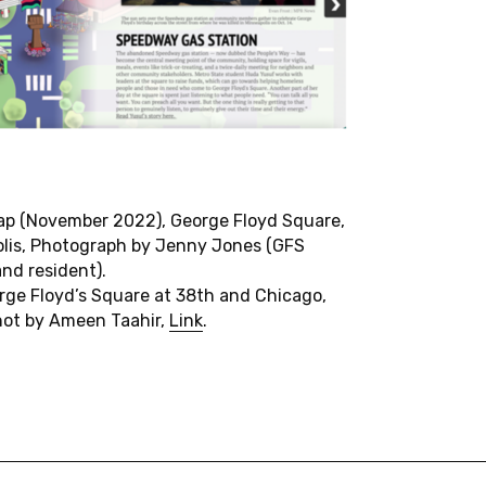
Leen Engelen
Benoît Turquety
Pepita Hesselberth
Haidee Wasson
Philipp Dominik Keidl
Kalani Michell
G
E
B
E
T
E
I
L
I
G
T
E
Map (November 2022), George Floyd Square,
C
H
A
F
T
L
E
R
_
I
N
N
E
N
lis, Photograph by Jenny Jones (GFS
and resident).
Juliane Rebentisch
Martin Seel
rge Floyd’s Square at 38th and Chicago,
ot by Ameen Taahir,
Link
.
Marion Saxer (†)
Florian Sprenger