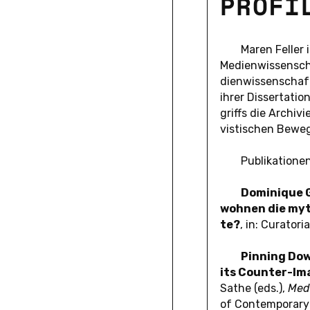
PROFI
Maren Feller is
Me­di­en­wis­sen­s
di­en­wis­sen­schaf
ihrer Dis­ser­ta­t
griffs die Ar­chi­v
vis­ti­schen Be­we
Pu­bli­ka­tio­ne
Do­mi­ni­que 
wohnen die my­th
te?
, in: Cu­ra­to
Pin­ning Dow
its Coun­ter-Ima­
Sathe (eds.),
Medi
of Con­tem­pora­r