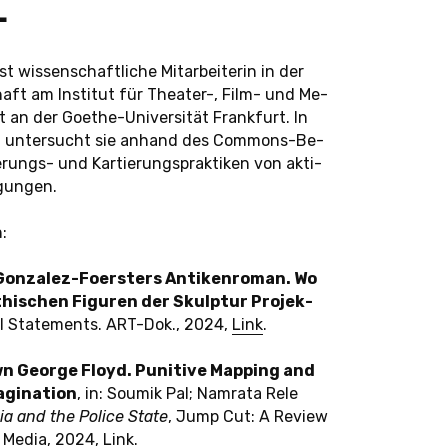
L
t wis­sen­schaft­li­che Mit­ar­bei­te­rin in der
chaft am In­sti­tut für Thea­ter-, Film- und Me­
t an der Goe­the-Uni­ver­si­tät Frank­furt. In
i­on un­ter­sucht sie anhand des Com­mons-Be­
ie­rungs- und Kar­tie­rungs­prak­ti­ken von ak­ti­
­gun­gen.
n:
Gon­za­lez-Fo­ers­ters An­ti­ken­ro­man. Wo
i­schen Fi­gu­ren der Skulp­tur Pro­jek­
­ri­al State­ments. ART-Dok., 2024,
Link
.
n George Floyd. Pu­ni­ti­ve Map­ping and
gi­na­ti­on
, in: Soumik Pal; Nam­ra­ta Rele
a and the Police State
, Jump Cut: A Review
y Media, 2024,
Link
.