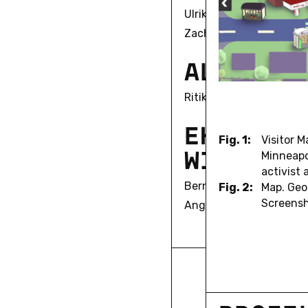
Ulrike Bergermann
Zach Blas
A
L
U
M
N
I
Ritika Kaushik
E
H
E
M
A
L
I
Fig. 1:
Visitor 
W
I
S
S
E
N
S
Minneapo
activist 
Bernd Herzogenrath
Fig. 2:
Map. Geo
Screensh
Angela Keppler