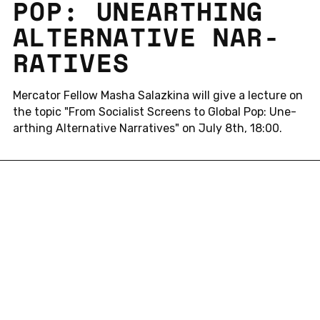
POP: UN­E­ART­HING
AL­TER­NA­TI­VE NAR­
RA­TI­VES
Mer­ca­tor Fellow Masha Sa­laz­ki­na will give a lec­tu­re on
the topic "From So­cia­list Screens to Global Pop: Un­e­
art­hing Al­ter­na­ti­ve Nar­ra­ti­ves" on July 8th, 18:00.