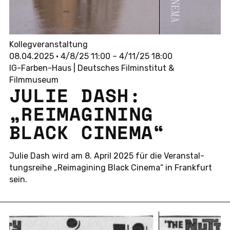
Kollegveranstaltung
08.04.2025 • 4/8/25 11:00 – 4/11/25 18:00
IG-Farben-Haus | Deutsches Filminstitut &
Filmmuseum
JULIE DASH:
„REIM­AGI­NING
BLACK CINEMA“
Julie Dash wird am 8. April 2025 für die Ver­an­stal­
tungs­rei­he „Reim­agi­ning Black Cinema“ in Frank­furt
sein.