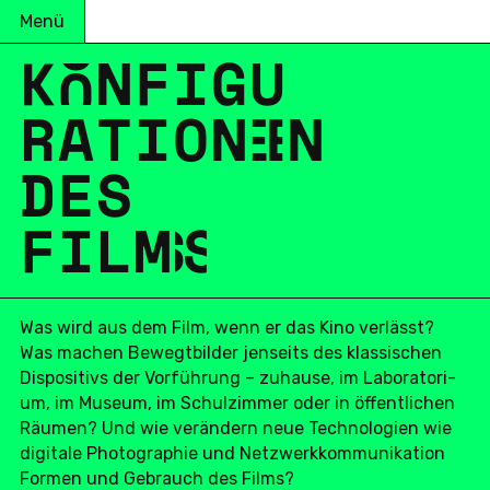
Menü
K
O
N
F
I
G
U
R
A
T
I
O
N
E
N
DES
F
I
L
M
S
Was wird aus dem Film, wenn er das Kino ver­lässt?
Was machen Be­wegt­bil­der jen­seits des klas­si­schen
Dis­po­si­tivs der Vor­füh­rung – zu­hau­se, im La­bo­ra­to­ri­
um, im Museum, im Schul­zim­mer oder in öf­fent­li­chen
Räumen? Und wie ver­än­dern neue Tech­no­lo­gi­en wie
di­gi­ta­le Pho­to­gra­phie und Netz­werk­kom­mu­ni­ka­ti­on
Formen und Ge­brauch des Films?