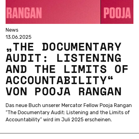
News
13.06.2025
„THE DO­CU­MEN­TA­RY
AUDIT: LIS­TEN­ING
AND THE LIMITS OF
AC­COUN­TA­BI­LI­TY“
VON POOJA RANGAN
Das neue Buch un­se­rer Mer­ca­tor Fellow Pooja Rangan
“The Do­cu­men­ta­ry Audit: Lis­ten­ing and the Limits of
Ac­coun­ta­bi­li­ty” wird im Juli 2025 er­schei­nen.