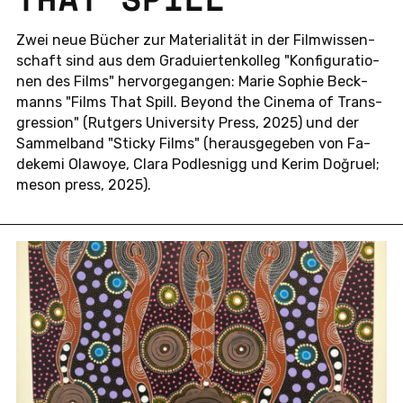
Zwei neue Bücher zur Ma­te­ria­li­tät in der Film­wis­sen­
schaft sind aus dem Gra­du­ier­ten­kol­leg "Kon­fi­gu­ra­tio­
nen des Films" her­vor­ge­gan­gen: Marie Sophie Beck­
manns "Films That Spill. Beyond the Cinema of Trans­
gres­si­on" (Rut­gers Uni­ver­si­ty Press, 2025) und der
Sam­mel­band "Sticky Films" (her­aus­ge­ge­ben von Fa­
de­ke­mi Ola­woye, Clara Pod­les­nigg und Kerim Doğruel;
meson press, 2025).