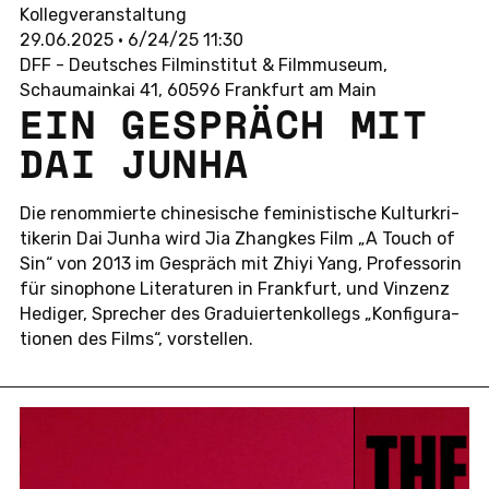
Kollegveranstaltung
29.06.2025 • 6/24/25 11:30
DFF - Deutsches Filminstitut & Filmmuseum,
Schaumainkai 41, 60596 Frankfurt am Main
EIN GE­SPRÄCH MIT
DAI JUNHA
Die re­nom­mier­te chi­ne­si­sche fe­mi­nis­ti­sche Kul­tur­kri­
ti­ke­rin Dai Junha wird Jia Zhang­kes Film „A Touch of
Sin“ von 2013 im Ge­spräch mit Zhiyi Yang, Pro­fes­so­rin
für si­no­pho­ne Li­te­ra­tu­ren in Frank­furt, und Vin­zenz
Hedi­ger, Spre­cher des Gra­du­ier­ten­kol­legs „Kon­fi­gu­ra­
tio­nen des Films“, vor­stel­len.