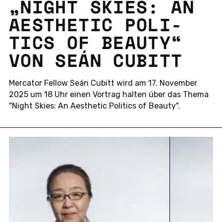
„NIGHT SKIES: AN
AES­T­HE­TIC PO­LI­
TICS OF BEAUTY“
VON SEÁN CUBITT
Mer­ca­tor Fellow Seán Cubitt wird am 17. No­vem­ber
2025 um 18 Uhr einen Vor­trag halten über das Thema
"Night Skies: An Aes­t­he­tic Po­li­tics of Beauty".