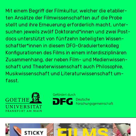
Mit einem Be­griff der Film­kul­tur, wel­cher die eta­blier­
ten An­sät­ze der Film­wis­sen­schaf­ten auf die Probe
stellt und ihre Er­neue­rung er­for­der­lich macht, un­ter­
su­chen je­weils zwölf Dok­to­rand*innen und zwei Post­
docs un­ter­stützt von fünf­zehn be­tei­lig­ten Wis­sen­
schaft­ler*innen in diesem DFG-Gra­du­ier­ten­kol­leg
Kon­fi­gu­ra­tio­nen des Films in einem in­ter­dis­zi­pli­nä­ren
Zu­sam­men­hang, der neben Film- und Me­di­en­wis­sen­
schaft und Thea­ter­wis­sen­schaft auch Phi­lo­so­phie,
Mu­sik­wis­sen­schaft und Li­te­ra­tur­wis­sen­schaft um­
fasst.