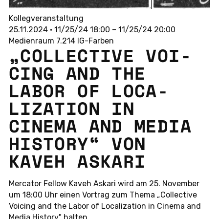
Kollegveranstaltung
25.11.2024 • 11/25/24 18:00 – 11/25/24 20:00
Medienraum 7.214 IG-Farben
„COLLEC­TIVE VOI­
CING AND THE
LABOR OF LO­CA­
LIZA­T­I­ON IN
CINEMA AND MEDIA
HIS­TO­RY“ VON
KAVEH ASKARI
Mer­ca­tor Fellow Kaveh Askari wird am 25. No­vem­ber
um 18:00 Uhr einen Vor­trag zum Thema „Collec­tive
Voi­cing and the Labor of Lo­ca­liza­t­i­on in Cinema and
Media His­to­ry" halten.